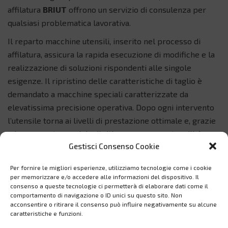
affilatura
BRIUT
offrono un servizio di consulenza per
qualsiasi problematica lavorativa.
Il reparto macchine utensili, inserito nel processo di
affilatura, assicura la rapida esecuzione di modifiche e la
realizzazione di soluzioni rispondenti alle singole
esigenze. Il ripristino delle caratteristiche di taglio è
demandato a macchine speciali caratterizzate da
elevatissima precisione operativa. Dopo ogni intervento
l’utensile torna ai livelli di prestazione ottimale e, grazie
ad un accurato servizio di ritiro e consegna utensili, è
Gestisci Consenso Cookie
riconsegnato presso i clienti nel minor tempo possibile
in modo da non creare disagi e rallentamenti all’attività
Per fornire le migliori esperienze, utilizziamo tecnologie come i cookie
lavorativa.
per memorizzare e/o accedere alle informazioni del dispositivo. Il
consenso a queste tecnologie ci permetterà di elaborare dati come il
comportamento di navigazione o ID unici su questo sito. Non
RICHIEDI INFORMAZIONI
acconsentire o ritirare il consenso può influire negativamente su alcune
caratteristiche e funzioni.